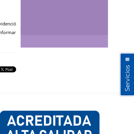
videnció
Así vamos
onformar
Servicios