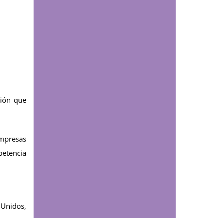
presidente y
vicepresidente de la
República
Comunicaciones
Estudiantes de
Instrumentación
Quirúrgica - extensión
ción que
Bogotá participaron en
el curso de Soporte
Vital Básico (BLS)
empresas
petencia
Comunicaciones
La UDES condecoró al
presidente de la Corte
Suprema de Justicia
 Unidos,