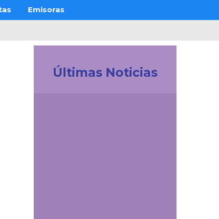
tas
Emisoras
l
Últimas Noticias
Investigación
Revistas Cuidarte,
Innovaciencia y AiBi
fueron categorizadas
en Convocatoria
Publindex 2026
Comunicaciones
Consulta aquí si eres
jurado de votación para
las elecciones de