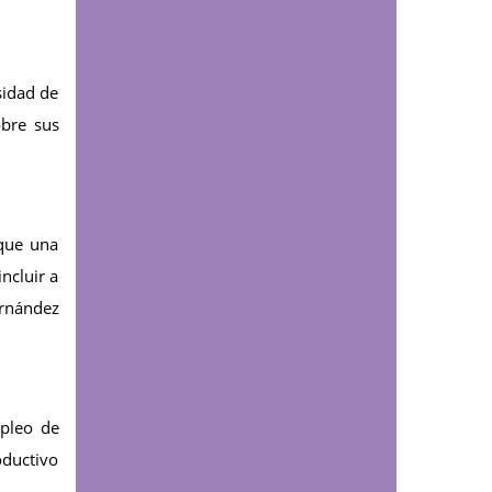
Comunicaciones
Clase magistral de
cirugía de mano
fortalece la formación
sidad de
en UDES Bogotá
obre sus
Educación continua
UDES reunió expertos
internacionales para
analizar el impacto de
 que una
la obesidad y las
ncluir a
enfermedades
ernández
cardiometabólicas
mpleo de
oductivo