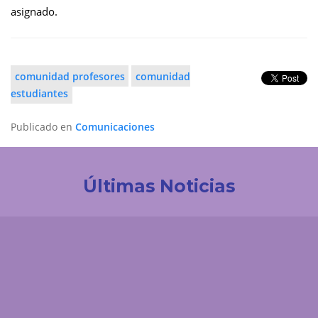
asignado.
comunidad profesores
comunidad
estudiantes
Publicado en
Comunicaciones
Últimas Noticias
Investigación
Revistas Cuidarte, Innovaciencia y AiBi fueron
categorizadas en Convocatoria Publindex 2026
Comunicaciones
Consulta aquí si eres jurado de votación para las