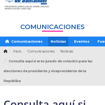
PERSONERÍA JURÍDICA 810 DE 12/03/96 | VIGILADA
MINIEDUCACIÓN | SNIES 2832
COMUNICACIONES
Comunicaciones
Noticias
Eventos
Fue
Inicio
Comunicaciones
Noticias
Consulta aquí si eres jurado de votación para las
elecciones de presidente y vicepresidente de la
República
Consulta aquí si