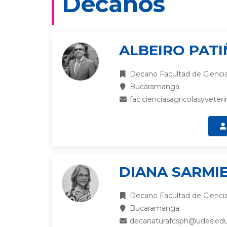
Decanos
ALBEIRO PAT
Decano Facultad de Ciencias
Bucaramanga
fac.cienciasagricolasyvete
DIANA SARMI
Decano Facultad de Ciencia
Bucaramanga
decanaturafcsph@udes.edu