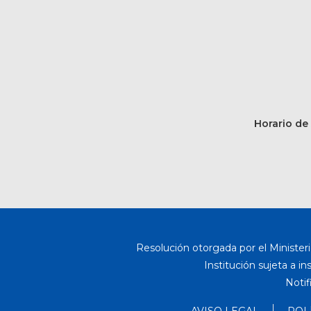
Horario de 
Resolución otorgada por el Ministeri
Institución sujeta a i
Notif
AVISO LEGAL
POL