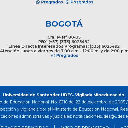
Pregrados
Posgrados
BOGOTÁ
Cra. 14 N° 80-35
PBX: (+57) (333) 6025492
Línea Directa Interesados Programas: (333) 6025492
Atención: lunes a viernes de 7:00 a.m - 12:00 m. y de 2:00 p.
Pregrados
Universidad de Santander UDES. Vigilada Mineducación.
o de Educación Nacional: No. 6216 del 22 de diciembre de 2005 / 
nspección y vigilancia por el Ministerio de Educación Nacional. Re
icaciones administrativas y judiciales:
ÍTICAS DE PRIVACIDAD
AVISO DE PRIVACIDAD
AC