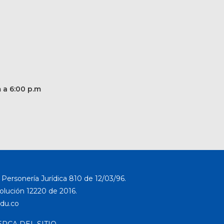
m a 6:00 p.m
Personería Jurídica 810 de 12/03/96.
solución 12220 de 2016.
ERCA DEL SITIO