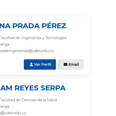
ANA PRADA PÉREZ
acultad de Ingenierías y Tecnologías
manga
radeingenierias@udes.edu.co
Ver Perfil
Email
IAM REYES SERPA
acultad de Ciencias de la Salud
manga
a@udes.edu.co