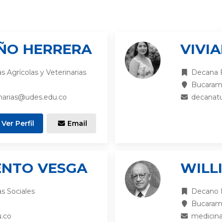
IÑO HERRERA
VIVI
 Agrícolas y Veterinarias
Decana F
Bucara
rinarias@udes.edu.co
decanatu
Ver Perfil
Email
ENTO VESGA
WILL
s Sociales
Decano F
Bucara
.co
medicin