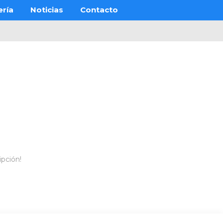
ería
Noticias
Contacto
ipción!