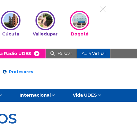
Cúcuta
Valledupar
Bogotá
a Radio UDES
Buscar
Aula Virtual
Profesores
Internacional
Vida UDES
OS