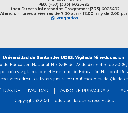
PBX: (+57) (333) 6025492
Línea Directa Interesados Programas: (333) 6025492
Atención: lunes a viernes de 7:00 a.m - 12:00 m. y de 2:00 p.
Pregrados
Universidad de Santander UDES. Vigilada Mineducación.
o de Educación Nacional: No. 6216 del 22 de diciembre de 2005 / 
nspección y vigilancia por el Ministerio de Educación Nacional. Re
icaciones administrativas y judiciales:
ÍTICAS DE PRIVACIDAD
AVISO DE PRIVACIDAD
AC
Copyright © 2021 - Todos los derechos reservados