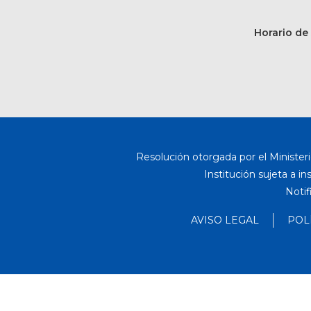
Horario de 
Resolución otorgada por el Ministeri
Institución sujeta a i
Notif
AVISO LEGAL
POL