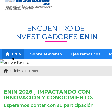
PERSONERÍA JURÍDICA 810 DE 12/03/96 | VIGILADA
MINIEDUCACIÓN | SNIES 2832
ENCUENTRO DE
INVESTIGADORES
ENIN
ENIN
Sobre el evento
Ejes temáticos
P
Inicio
ENIN
ENIN 2026 - IMPACTANDO CON
INNOVACIÓN Y CONOCIMIENTO.
Esperamos contar con su participación