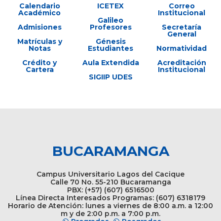
Calendario
ICETEX
Correo
Académico
Institucional
Galileo
Admisiones
Profesores
Secretaría
General
Matrículas y
Génesis
Notas
Estudiantes
Normatividad
Crédito y
Aula Extendida
Acreditación
Cartera
Institucional
SIGIIP UDES
BUCARAMANGA
Campus Universitario Lagos del Cacique
Calle 70 No. 55-210 Bucaramanga
PBX: (+57) (607) 6516500
Línea Directa Interesados Programas: (607) 6318179
Horario de Atención: lunes a viernes de 8:00 a.m. a 12:00
m y de 2:00 p.m. a 7:00 p.m.