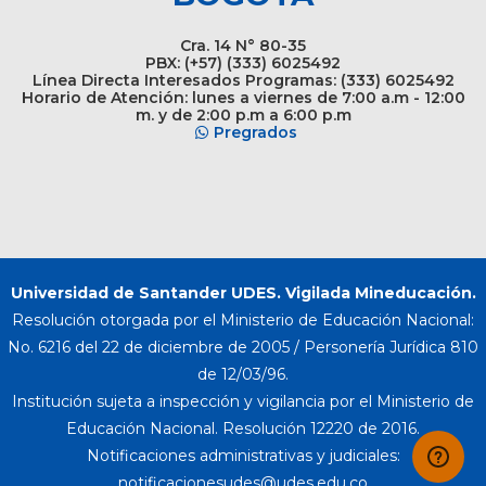
Cra. 14 N° 80-35
PBX: (+57) (333) 6025492
Línea Directa Interesados Programas: (333) 6025492
Horario de Atención: lunes a viernes de 7:00 a.m - 12:00
m. y de 2:00 p.m a 6:00 p.m
Pregrados
Universidad de Santander UDES. Vigilada Mineducación.
Resolución otorgada por el Ministerio de Educación Nacional:
No. 6216 del 22 de diciembre de 2005 / Personería Jurídica 810
de 12/03/96.
Institución sujeta a inspección y vigilancia por el Ministerio de
Educación Nacional. Resolución 12220 de 2016.
Notificaciones administrativas y judiciales: