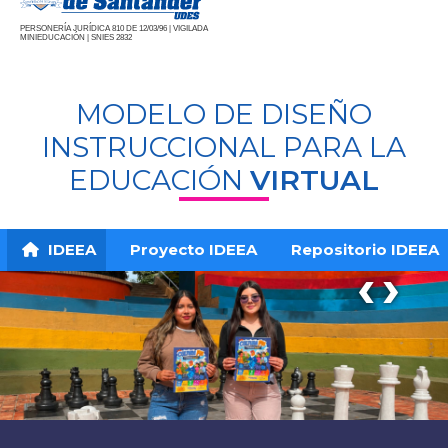
PERSONERÍA JURÍDICA 810 DE 12/03/96 | VIGILADA
MINIEDUCACIÓN | SNIES 2832
MODELO DE DISEÑO
INSTRUCCIONAL PARA LA
EDUCACIÓN
VIRTUAL
IDEEA
Proyecto IDEEA
Repositorio IDEEA
‹
›