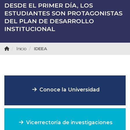
DESDE EL PRIMER DÍA, LOS
¿BUSCA EMPLEO? LA UDES RENUEVA
REVISTAS CUIDARTE,
CONVOCATORIA MOVILIDAD
BANCO DE HOJAS DE VIDA PARA EL
ESTUDIANTES SON PROTAGONISTAS
SU AUTORIZACIÓN PARA CONECTAR
INNOVACIENCIA Y AIBI FUERON
ACADÉMICA ESTUDIANTES UDES A-
DOCTORADO EN CIENCIAS
DEL PLAN DE DESARROLLO
ESTUDIANTES, GRADUADOS Y
CATEGORIZADAS EN CONVOCATORIA
2027
ADMINISTRATIVAS
INSTITUCIONAL
EMPRESAS A...
PUBLINDEX 2026
Inicio
IDEEA
Conoce la Universidad
Vicerrectoría de investigaciones