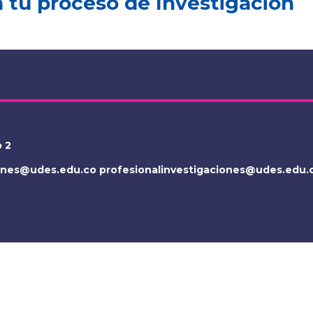
tu proceso de Investigación
o 2
iones@udes.edu.co
profesionalinvestigaciones@udes.edu.